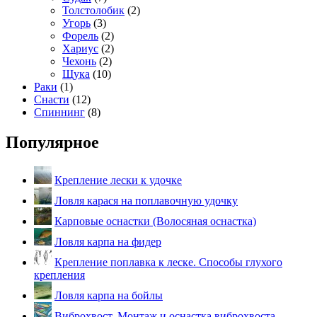
Толстолобик
(2)
Угорь
(3)
Форель
(2)
Хариус
(2)
Чехонь
(2)
Щука
(10)
Раки
(1)
Снасти
(12)
Спиннинг
(8)
Популярное
Крепление лески к удочке
Ловля карася на поплавочную удочку
Карповые оснастки (Волосяная оснастка)
Ловля карпа на фидер
Крепление поплавка к леске. Способы глухого
крепления
Ловля карпа на бойлы
Виброхвост. Монтаж и оснастка виброхвоста