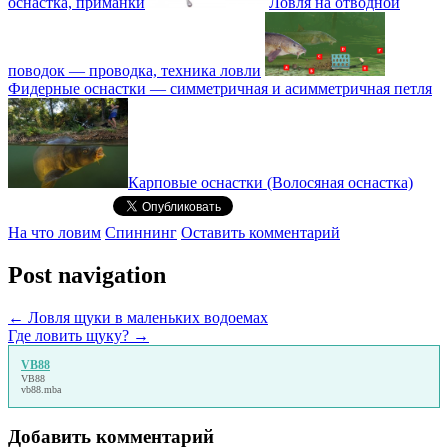
оснастка, приманки
Ловля на отводной
поводок — проводка, техника ловли
Фидерные оснастки — симметричная и асимметричная петля
Карповые оснастки (Волосяная оснастка)
На что ловим
Спиннинг
Оставить комментарий
Post navigation
←
Ловля щуки в маленьких водоемах
Где ловить щуку?
→
VB88
VB88
vb88.mba
Добавить комментарий