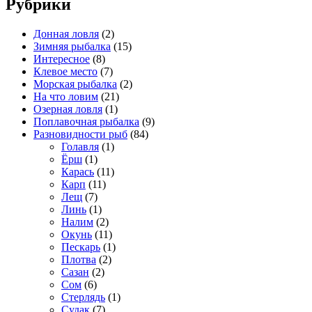
Рубрики
Донная ловля
(2)
Зимняя рыбалка
(15)
Интересное
(8)
Клевое место
(7)
Морская рыбалка
(2)
На что ловим
(21)
Озерная ловля
(1)
Поплавочная рыбалка
(9)
Разновидности рыб
(84)
Голавля
(1)
Ёрш
(1)
Карась
(11)
Карп
(11)
Лещ
(7)
Линь
(1)
Налим
(2)
Окунь
(11)
Пескарь
(1)
Плотва
(2)
Сазан
(2)
Сом
(6)
Стерлядь
(1)
Судак
(7)