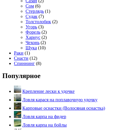
Сазан
(2)
Сом
(6)
Стерлядь
(1)
Судак
(7)
Толстолобик
(2)
Угорь
(3)
Форель
(2)
Хариус
(2)
Чехонь
(2)
Щука
(10)
Раки
(1)
Снасти
(12)
Спиннинг
(8)
Популярное
Крепление лески к удочке
Ловля карася на поплавочную удочку
Карповые оснастки (Волосяная оснастка)
Ловля карпа на фидер
Ловля карпа на бойлы