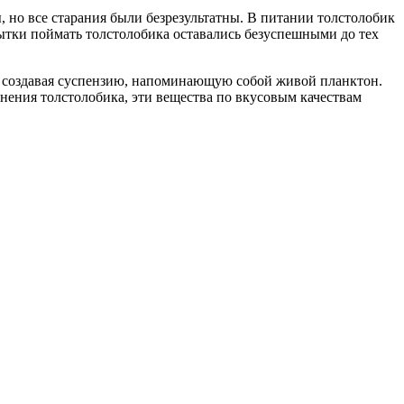
но все старания были безрезультатны. В питании толстолобик
ытки поймать толстолобика оставались безуспешными до тех
я, создавая суспензию, напоминающую собой живой планктон.
нения толстолобика, эти вещества по вкусовым качествам