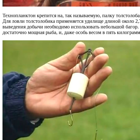
Технопланктон крепится на, так называемую, палку толстолоба,
Для ловли толстолобика применяется удилище длиной около 2,7
выведения добычи необходимо использовать небольшой багор. Н
достаточно мощная рыба, и, даже особь весом в пять килогра