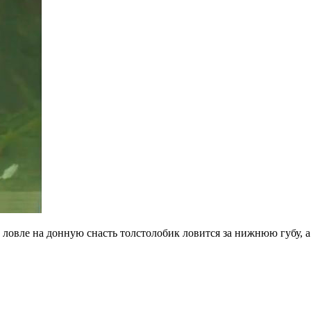
ловле на донную снасть толстолобик ловится за нижнюю губу, а